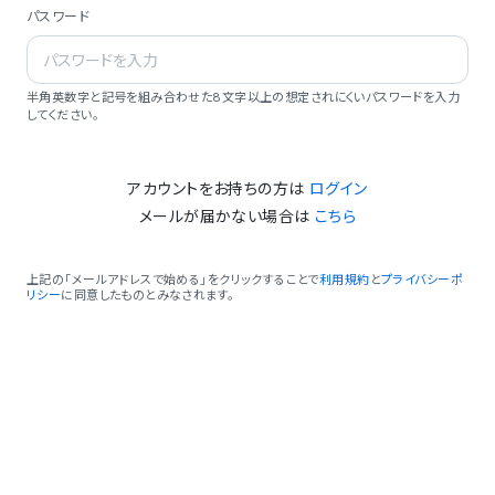
パスワード
半角英数字と記号を組み合わせた8文字以上の想定されにくいパスワードを入力
してください。
アカウントをお持ちの方は
ログイン
メールが届かない場合は
こちら
上記の「メールアドレスで始める」をクリックすることで
利用規約
と
プライバシーポ
リシー
に同意したものとみなされます。