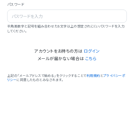
パスワード
半角英数字と記号を組み合わせた8文字以上の想定されにくいパスワードを入力
してください。
アカウントをお持ちの方は
ログイン
メールが届かない場合は
こちら
上記の「メールアドレスで始める」をクリックすることで
利用規約
と
プライバシーポ
リシー
に同意したものとみなされます。