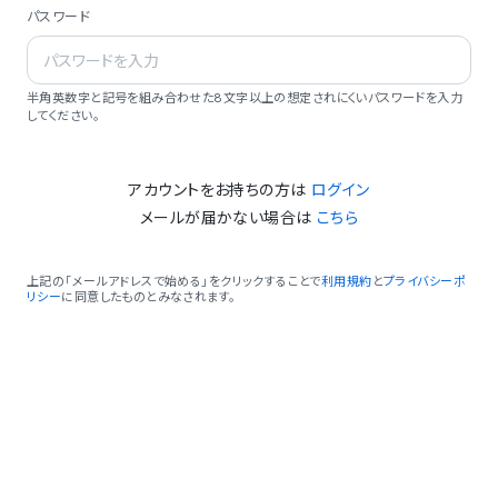
パスワード
半角英数字と記号を組み合わせた8文字以上の想定されにくいパスワードを入力
してください。
アカウントをお持ちの方は
ログイン
メールが届かない場合は
こちら
上記の「メールアドレスで始める」をクリックすることで
利用規約
と
プライバシーポ
リシー
に同意したものとみなされます。