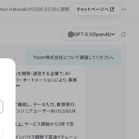
チャットページへ
hun Hatosakiが2026.02.05に更新
GPT-5.1(OpenAI)
Yoom株式会社について調査してください。
「Yoom」を開発・運営する企業で、AI・
わせたハイパーオートメーションにより、事務
います。**
ータベースとして機能し、データ入力、書類発行、
化。非エンジニアユーザー向けにUI/UX
長率300%以上。サービス開始から3年で急
ームで完結。インハウス開発で高速イテレーシ