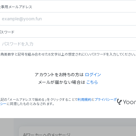
ョン（週2回以上デプロイ）。
仕事用メールアドレス
### ミッション・ビジョン
- **ミッション**: 「We Make Time」 – 
自由に。
パスワード
- **ビジョン**: 「Global Business Autom
売上1,000億円規模の事業構築。
### 会社概要
半角英数字と記号を組み合わせた8文字以上の想定されにくいパスワードを入力してください。
- **代表者**: 波戸﨑 駿（代表取締役）。
アカウントをお持ちの方は
ログイン
メールが届かない場合は
こちら
上記の「メールアドレスで始める」をクリックすることで
利用規約
と
プライバシーポ
リシー
に同意したものとみなされます。