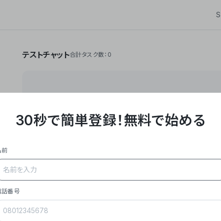
S
テストチャット
合計タスク数：0
30秒で簡単登録！
無料で始める
**Yoom株式会社は、ビジネスオートメーションSaaS
API・RPA・OCRなどの技術をノーコードで組み合
作業やデスクワークを自動化するサービスを提供して
名前
### 事業内容
- **主力プロダクト「Yoom」**: SaaS連携デ
メール対応、請求書処理、日報作成などの業務を自動
を重視し、セールスからバックオフィスまで対応。
電話番号
- **実績**: 国内利用社数20,000社超、直近成
成長。
- **強み**: すべての自動化技術を1プラットフォ