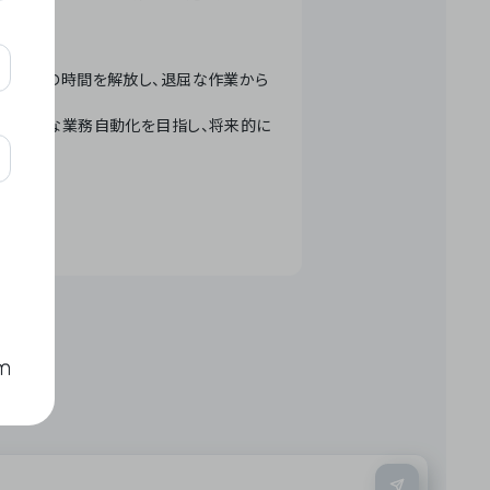
テクノロジーで人々の時間を解放し、退屈な作業から
ation」 – 世界的な業務自動化を目指し、将来的に