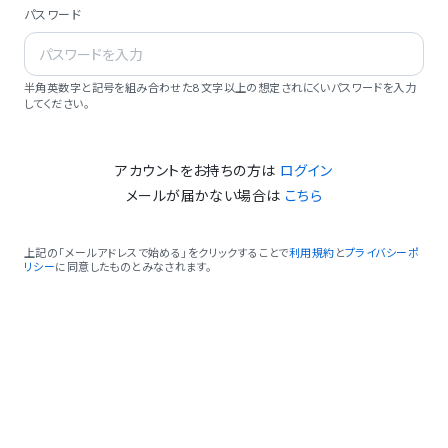
パスワード
半角英数字と記号を組み合わせた8文字以上の想定されにくいパスワードを入力
してください。
アカウントをお持ちの方は
ログイン
メールが届かない場合は
こちら
上記の「メールアドレスで始める」をクリックすることで
利用規約
と
プライバシーポ
リシー
に同意したものとみなされます。