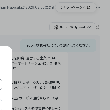
チャットページへ
hun Hatosakiが2026.02.05に更新
GPT-5.1(OpenAI)
Yoom株式会社について調査してください。
「Yoom」を開発・運営する企業で、AI・
わせたハイパーオートメーションにより、事務
います。**
ータベースとして機能し、データ入力、書類発行、
化。非エンジニアユーザー向けにUI/UX
長率300%以上。サービス開始から3年で急
ームで完結。インハウス開発で高速イテレーシ