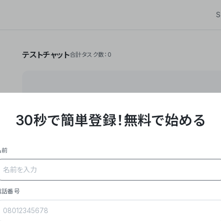
S
テストチャット
合計タスク数：0
30秒で簡単登録！
無料で始める
**Yoom株式会社は、ビジネスオートメーションSaaS
API・RPA・OCRなどの技術をノーコードで組み合
作業やデスクワークを自動化するサービスを提供して
名前
### 事業内容
- **主力プロダクト「Yoom」**: SaaS連携デ
メール対応、請求書処理、日報作成などの業務を自動
を重視し、セールスからバックオフィスまで対応。
電話番号
- **実績**: 国内利用社数20,000社超、直近成
成長。
- **強み**: すべての自動化技術を1プラットフォ