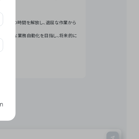
テクノロジーで人々の時間を解放し、退屈な作業から
ation」 – 世界的な業務自動化を目指し、将来的に