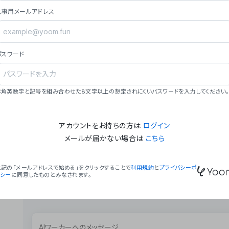
ョン（週2回以上デプロイ）。
仕事用メールアドレス
### ミッション・ビジョン
- **ミッション**: 「We Make Time」 – 
自由に。
パスワード
- **ビジョン**: 「Global Business Autom
売上1,000億円規模の事業構築。
### 会社概要
半角英数字と記号を組み合わせた8文字以上の想定されにくいパスワードを入力してください。
- **代表者**: 波戸﨑 駿（代表取締役）。
アカウントをお持ちの方は
ログイン
メールが届かない場合は
こちら
上記の「メールアドレスで始める」をクリックすることで
利用規約
と
プライバシーポ
リシー
に同意したものとみなされます。