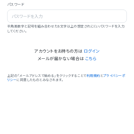
パスワード
半角英数字と記号を組み合わせた8文字以上の想定されにくいパスワードを入力
してください。
アカウントをお持ちの方は
ログイン
メールが届かない場合は
こちら
上記の「メールアドレスで始める」をクリックすることで
利用規約
と
プライバシーポ
リシー
に同意したものとみなされます。