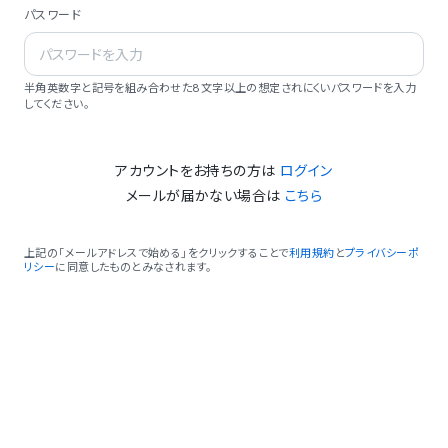
パスワード
半角英数字と記号を組み合わせた8文字以上の想定されにくいパスワードを入力
してください。
アカウントをお持ちの方は
ログイン
メールが届かない場合は
こちら
上記の「メールアドレスで始める」をクリックすることで
利用規約
と
プライバシーポ
リシー
に同意したものとみなされます。