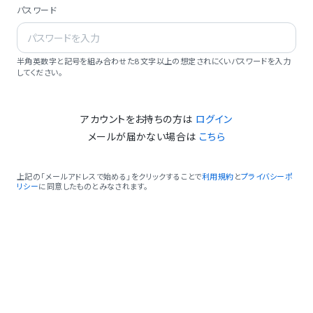
パスワード
半角英数字と記号を組み合わせた8文字以上の想定されにくいパスワードを入力
してください。
アカウントをお持ちの方は
ログイン
メールが届かない場合は
こちら
上記の「メールアドレスで始める」をクリックすることで
利用規約
と
プライバシーポ
リシー
に同意したものとみなされます。