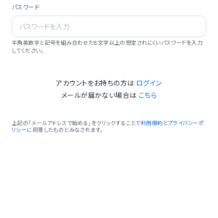
パスワード
半角英数字と記号を組み合わせた8文字以上の想定されにくいパスワードを入力
してください。
アカウントをお持ちの方は
ログイン
メールが届かない場合は
こちら
上記の「メールアドレスで始める」をクリックすることで
利用規約
と
プライバシーポ
リシー
に同意したものとみなされます。