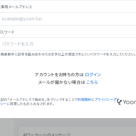
ョン（週2回以上デプロイ）。
仕事用メールアドレス
### ミッション・ビジョン
- **ミッション**: 「We Make Time」 – 
自由に。
パスワード
- **ビジョン**: 「Global Business Autom
売上1,000億円規模の事業構築。
### 会社概要
半角英数字と記号を組み合わせた8文字以上の想定されにくいパスワードを入力してください。
- **代表者**: 波戸﨑 駿（代表取締役）。
アカウントをお持ちの方は
ログイン
メールが届かない場合は
こちら
上記の「メールアドレスで始める」をクリックすることで
利用規約
と
プライバシーポ
リシー
に同意したものとみなされます。