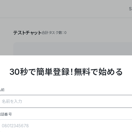
S
テストチャット
合計タスク数：0
30秒で簡単登録！
無料で始める
**Yoom株式会社は、ビジネスオートメーションSaaS
API・RPA・OCRなどの技術をノーコードで組み合
作業やデスクワークを自動化するサービスを提供して
名前
### 事業内容
- **主力プロダクト「Yoom」**: SaaS連携デ
メール対応、請求書処理、日報作成などの業務を自動
を重視し、セールスからバックオフィスまで対応。
電話番号
- **実績**: 国内利用社数20,000社超、直近成
成長。
- **強み**: すべての自動化技術を1プラットフォ