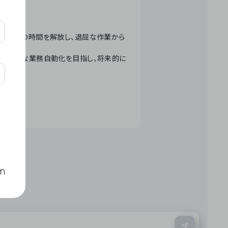
テクノロジーで人々の時間を解放し、退屈な作業から
ation」 – 世界的な業務自動化を目指し、将来的に