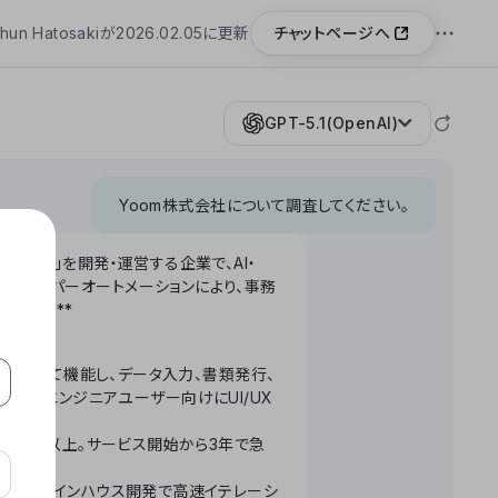
チャットページへ
hun Hatosakiが2026.02.05に更新
GPT-5.1(OpenAI)
Yoom株式会社について調査してください。
「Yoom」を開発・運営する企業で、AI・
わせたハイパーオートメーションにより、事務
います。**
ータベースとして機能し、データ入力、書類発行、
化。非エンジニアユーザー向けにUI/UX
長率300%以上。サービス開始から3年で急
ームで完結。インハウス開発で高速イテレーシ