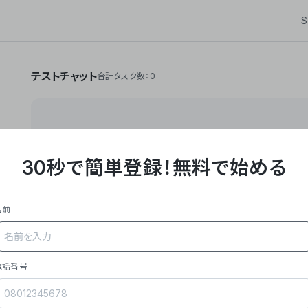
S
テストチャット
合計タスク数：0
30秒で簡単登録！
無料で始める
**Yoom株式会社は、ビジネスオートメーションSaaS
API・RPA・OCRなどの技術をノーコードで組み合
作業やデスクワークを自動化するサービスを提供して
名前
### 事業内容
- **主力プロダクト「Yoom」**: SaaS連携デ
メール対応、請求書処理、日報作成などの業務を自動
を重視し、セールスからバックオフィスまで対応。
電話番号
- **実績**: 国内利用社数20,000社超、直近成
成長。
- **強み**: すべての自動化技術を1プラットフォ