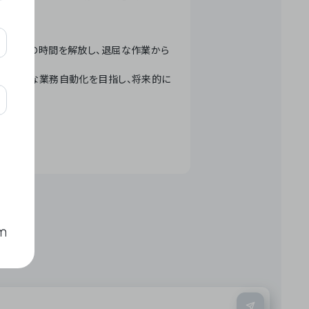
テクノロジーで人々の時間を解放し、退屈な作業から
ation」 – 世界的な業務自動化を目指し、将来的に