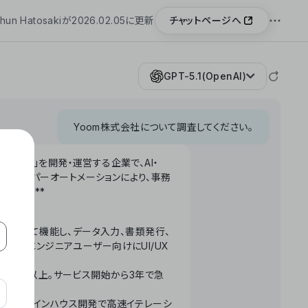
チャットページへ
hun Hatosakiが2026.02.05に更新
GPT-5.1(OpenAI)
Yoom株式会社について調査してください。
「Yoom」を開発・運営する企業で、AI・
わせたハイパーオートメーションにより、事務
います。**
ータベースとして機能し、データ入力、書類発行、
化。非エンジニアユーザー向けにUI/UX
長率300%以上。サービス開始から3年で急
ームで完結。インハウス開発で高速イテレーシ