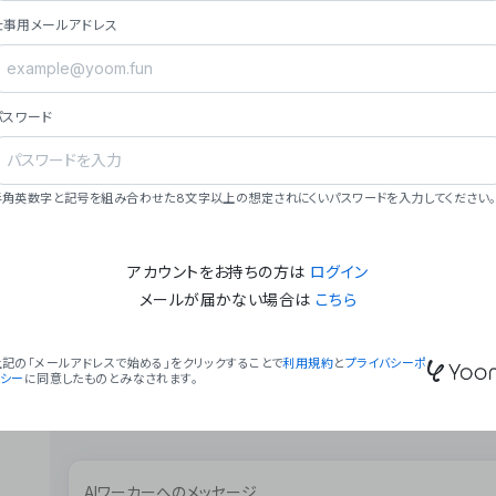
ョン（週2回以上デプロイ）。
仕事用メールアドレス
### ミッション・ビジョン
- **ミッション**: 「We Make Time」 – 
自由に。
パスワード
- **ビジョン**: 「Global Business Autom
売上1,000億円規模の事業構築。
### 会社概要
半角英数字と記号を組み合わせた8文字以上の想定されにくいパスワードを入力してください。
- **代表者**: 波戸﨑 駿（代表取締役）。
アカウントをお持ちの方は
ログイン
メールが届かない場合は
こちら
上記の「メールアドレスで始める」をクリックすることで
利用規約
と
プライバシーポ
リシー
に同意したものとみなされます。