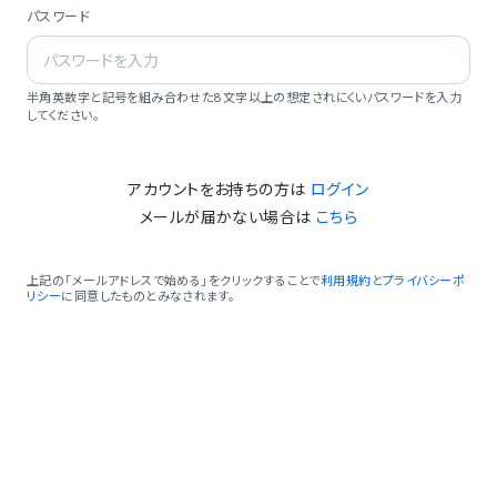
パスワード
半角英数字と記号を組み合わせた8文字以上の想定されにくいパスワードを入力
してください。
アカウントをお持ちの方は
ログイン
メールが届かない場合は
こちら
上記の「メールアドレスで始める」をクリックすることで
利用規約
と
プライバシーポ
リシー
に同意したものとみなされます。