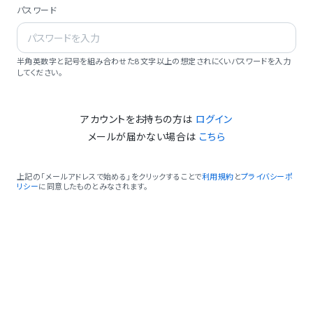
パスワード
半角英数字と記号を組み合わせた8文字以上の想定されにくいパスワードを入力
してください。
アカウントをお持ちの方は
ログイン
メールが届かない場合は
こちら
上記の「メールアドレスで始める」をクリックすることで
利用規約
と
プライバシーポ
リシー
に同意したものとみなされます。