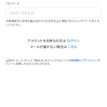
パスワード
半角英数字と記号を組み合わせた8文字以上の想定されにくいパスワードを入力
してください。
アカウントをお持ちの方は
ログイン
メールが届かない場合は
こちら
上記の「メールアドレスで始める」をクリックすることで
利用規約
と
プライバシーポ
リシー
に同意したものとみなされます。