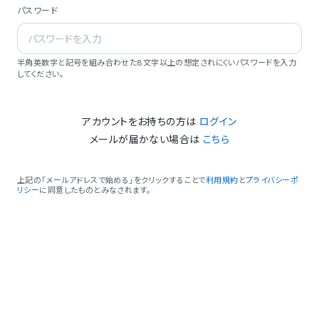
パスワード
半角英数字と記号を組み合わせた8文字以上の想定されにくいパスワードを入力
してください。
アカウントをお持ちの方は
ログイン
メールが届かない場合は
こちら
上記の「メールアドレスで始める」をクリックすることで
利用規約
と
プライバシーポ
リシー
に同意したものとみなされます。