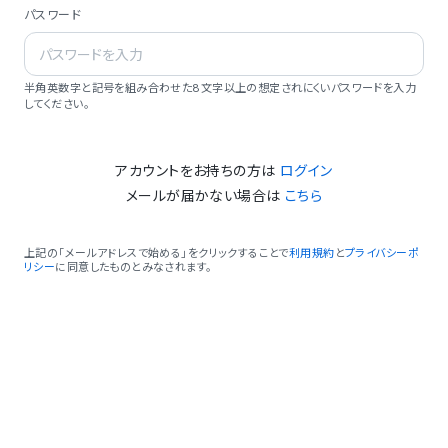
パスワード
半角英数字と記号を組み合わせた8文字以上の想定されにくいパスワードを入力
してください。
アカウントをお持ちの方は
ログイン
メールが届かない場合は
こちら
上記の「メールアドレスで始める」をクリックすることで
利用規約
と
プライバシーポ
リシー
に同意したものとみなされます。