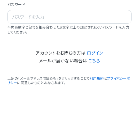
パスワード
半角英数字と記号を組み合わせた8文字以上の想定されにくいパスワードを入力
してください。
アカウントをお持ちの方は
ログイン
メールが届かない場合は
こちら
上記の「メールアドレスで始める」をクリックすることで
利用規約
と
プライバシーポ
リシー
に同意したものとみなされます。