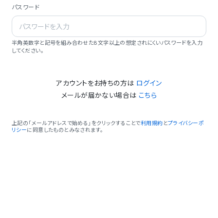
パスワード
半角英数字と記号を組み合わせた8文字以上の想定されにくいパスワードを入力
してください。
アカウントをお持ちの方は
ログイン
メールが届かない場合は
こちら
上記の「メールアドレスで始める」をクリックすることで
利用規約
と
プライバシーポ
リシー
に同意したものとみなされます。