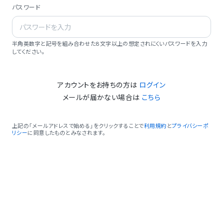
パスワード
半角英数字と記号を組み合わせた8文字以上の想定されにくいパスワードを入力
してください。
アカウントをお持ちの方は
ログイン
メールが届かない場合は
こちら
上記の「メールアドレスで始める」をクリックすることで
利用規約
と
プライバシーポ
リシー
に同意したものとみなされます。