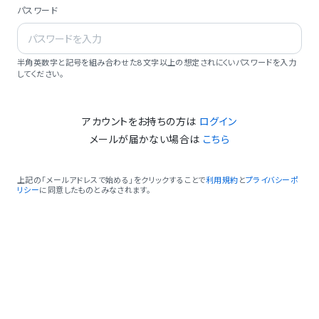
パスワード
半角英数字と記号を組み合わせた8文字以上の想定されにくいパスワードを入力
してください。
アカウントをお持ちの方は
ログイン
メールが届かない場合は
こちら
上記の「メールアドレスで始める」をクリックすることで
利用規約
と
プライバシーポ
リシー
に同意したものとみなされます。