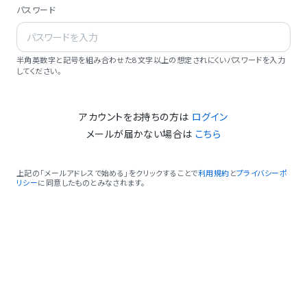
パスワード
半角英数字と記号を組み合わせた8文字以上の想定されにくいパスワードを入力
してください。
アカウントをお持ちの方は
ログイン
メールが届かない場合は
こちら
上記の「メールアドレスで始める」をクリックすることで
利用規約
と
プライバシーポ
リシー
に同意したものとみなされます。