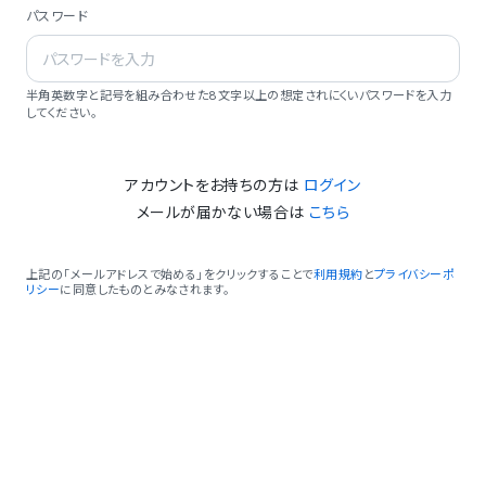
パスワード
半角英数字と記号を組み合わせた8文字以上の想定されにくいパスワードを入力
してください。
アカウントをお持ちの方は
ログイン
メールが届かない場合は
こちら
上記の「メールアドレスで始める」をクリックすることで
利用規約
と
プライバシーポ
リシー
に同意したものとみなされます。