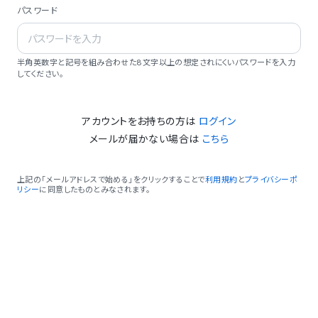
パスワード
半角英数字と記号を組み合わせた8文字以上の想定されにくいパスワードを入力
してください。
アカウントをお持ちの方は
ログイン
メールが届かない場合は
こちら
上記の「メールアドレスで始める」をクリックすることで
利用規約
と
プライバシーポ
リシー
に同意したものとみなされます。