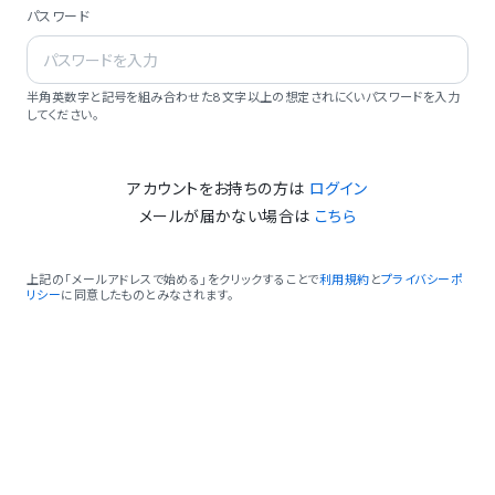
パスワード
半角英数字と記号を組み合わせた8文字以上の想定されにくいパスワードを入力
してください。
アカウントをお持ちの方は
ログイン
メールが届かない場合は
こちら
上記の「メールアドレスで始める」をクリックすることで
利用規約
と
プライバシーポ
リシー
に同意したものとみなされます。