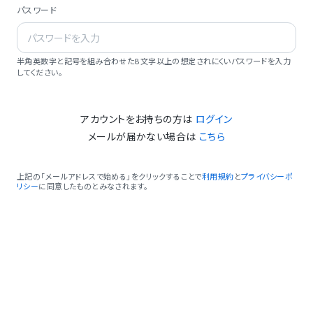
パスワード
半角英数字と記号を組み合わせた8文字以上の想定されにくいパスワードを入力
してください。
アカウントをお持ちの方は
ログイン
メールが届かない場合は
こちら
上記の「メールアドレスで始める」をクリックすることで
利用規約
と
プライバシーポ
リシー
に同意したものとみなされます。