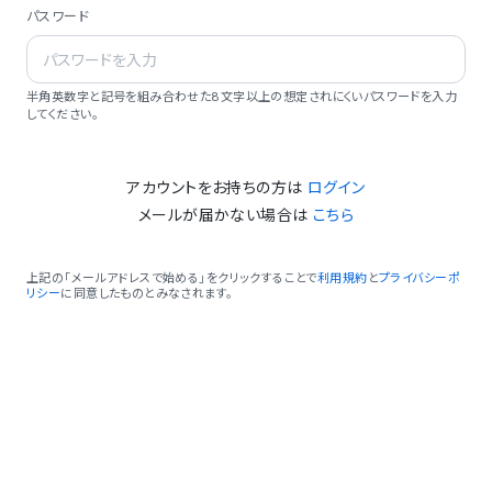
パスワード
半角英数字と記号を組み合わせた8文字以上の想定されにくいパスワードを入力
してください。
アカウントをお持ちの方は
ログイン
メールが届かない場合は
こちら
上記の「メールアドレスで始める」をクリックすることで
利用規約
と
プライバシーポ
リシー
に同意したものとみなされます。