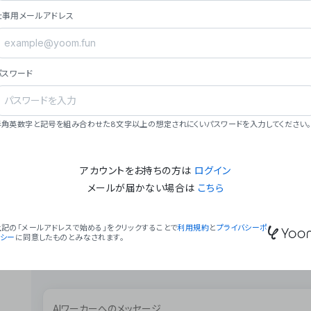
ョン（週2回以上デプロイ）。
仕事用メールアドレス
### ミッション・ビジョン
- **ミッション**: 「We Make Time」 – 
自由に。
パスワード
- **ビジョン**: 「Global Business Autom
売上1,000億円規模の事業構築。
### 会社概要
半角英数字と記号を組み合わせた8文字以上の想定されにくいパスワードを入力してください。
- **代表者**: 波戸﨑 駿（代表取締役）。
アカウントをお持ちの方は
ログイン
メールが届かない場合は
こちら
上記の「メールアドレスで始める」をクリックすることで
利用規約
と
プライバシーポ
リシー
に同意したものとみなされます。