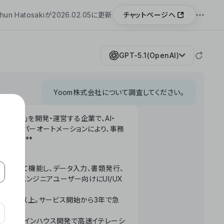
チャットページへ
hun Hatosakiが2026.02.05に更新
GPT-5.1(OpenAI)
Yoom株式会社について調査してください。
「Yoom」を開発・運営する企業で、AI・
わせたハイパーオートメーションにより、事務
います。**
ータベースとして機能し、データ入力、書類発行、
化。非エンジニアユーザー向けにUI/UX
長率300%以上。サービス開始から3年で急
ームで完結。インハウス開発で高速イテレーシ