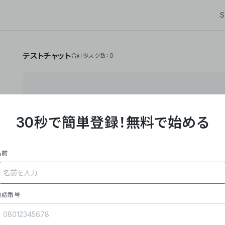
S
テストチャット
合計タスク数：0
30秒で簡単登録！
無料で始める
**Yoom株式会社は、ビジネスオートメーションSaaS
API・RPA・OCRなどの技術をノーコードで組み合
作業やデスクワークを自動化するサービスを提供して
名前
### 事業内容
- **主力プロダクト「Yoom」**: SaaS連携デ
メール対応、請求書処理、日報作成などの業務を自動
を重視し、セールスからバックオフィスまで対応。
電話番号
- **実績**: 国内利用社数20,000社超、直近成
成長。
- **強み**: すべての自動化技術を1プラットフォ