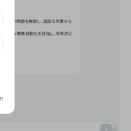
テクノロジーで人々の時間を解放し、退屈な作業から
ation」 – 世界的な業務自動化を目指し、将来的に