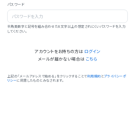
パスワード
半角英数字と記号を組み合わせた8文字以上の想定されにくいパスワードを入力
してください。
アカウントをお持ちの方は
ログイン
メールが届かない場合は
こちら
上記の「メールアドレスで始める」をクリックすることで
利用規約
と
プライバシーポ
リシー
に同意したものとみなされます。