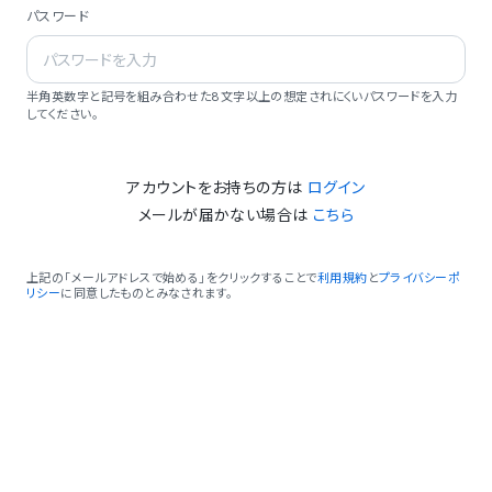
パスワード
半角英数字と記号を組み合わせた8文字以上の想定されにくいパスワードを入力
してください。
アカウントをお持ちの方は
ログイン
メールが届かない場合は
こちら
上記の「メールアドレスで始める」をクリックすることで
利用規約
と
プライバシーポ
リシー
に同意したものとみなされます。