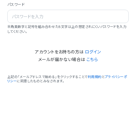
パスワード
半角英数字と記号を組み合わせた8文字以上の想定されにくいパスワードを入力
してください。
アカウントをお持ちの方は
ログイン
メールが届かない場合は
こちら
上記の「メールアドレスで始める」をクリックすることで
利用規約
と
プライバシーポ
リシー
に同意したものとみなされます。