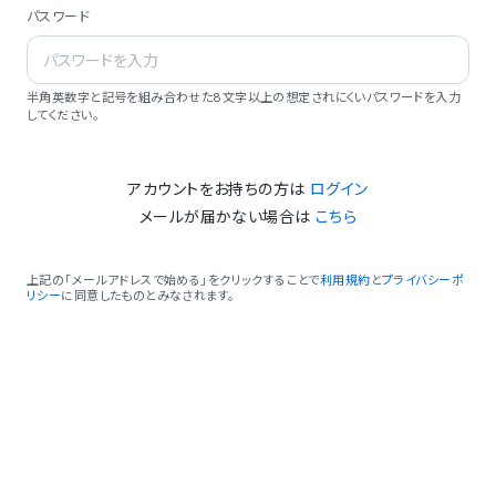
パスワード
半角英数字と記号を組み合わせた8文字以上の想定されにくいパスワードを入力
してください。
アカウントをお持ちの方は
ログイン
メールが届かない場合は
こちら
上記の「メールアドレスで始める」をクリックすることで
利用規約
と
プライバシーポ
リシー
に同意したものとみなされます。