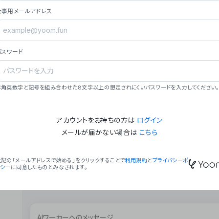
ョン（週2回以上デプロイ）。
仕事用メールアドレス
### ミッション・ビジョン
- **ミッション**: 「We Make Time」 – 
自由に。
パスワード
- **ビジョン**: 「Global Business Autom
売上1,000億円規模の事業構築。
### 会社概要
半角英数字と記号を組み合わせた8文字以上の想定されにくいパスワードを入力してください。
- **代表者**: 波戸﨑 駿（代表取締役）。
アカウントをお持ちの方は
ログイン
メールが届かない場合は
こちら
上記の「メールアドレスで始める」をクリックすることで
利用規約
と
プライバシーポ
リシー
に同意したものとみなされます。