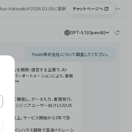
チャットページへ
hun Hatosakiが2026.02.05に更新
GPT-5.1(OpenAI)
Yoom株式会社について調査してください。
「Yoom」を開発・運営する企業で、AI・
わせたハイパーオートメーションにより、事務
います。**
ータベースとして機能し、データ入力、書類発行、
化。非エンジニアユーザー向けにUI/UX
長率300%以上。サービス開始から3年で急
ームで完結。インハウス開発で高速イテレーシ