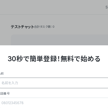
S
テストチャット
合計タスク数：0
30秒で簡単登録！
無料で始める
**Yoom株式会社は、ビジネスオートメーションSaaS
API・RPA・OCRなどの技術をノーコードで組み合
作業やデスクワークを自動化するサービスを提供して
名前
### 事業内容
- **主力プロダクト「Yoom」**: SaaS連携デ
メール対応、請求書処理、日報作成などの業務を自動
を重視し、セールスからバックオフィスまで対応。
電話番号
- **実績**: 国内利用社数20,000社超、直近成
成長。
- **強み**: すべての自動化技術を1プラットフォ