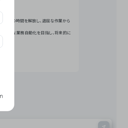
テクノロジーで人々の時間を解放し、退屈な作業から
ation」 – 世界的な業務自動化を目指し、将来的に