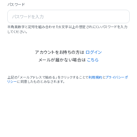
パスワード
半角英数字と記号を組み合わせた8文字以上の想定されにくいパスワードを入力
してください。
アカウントをお持ちの方は
ログイン
メールが届かない場合は
こちら
上記の「メールアドレスで始める」をクリックすることで
利用規約
と
プライバシーポ
リシー
に同意したものとみなされます。