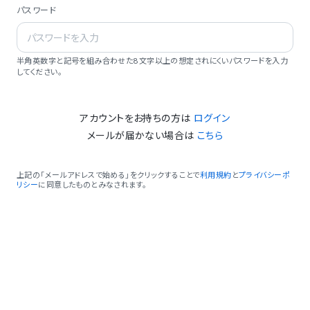
パスワード
半角英数字と記号を組み合わせた8文字以上の想定されにくいパスワードを入力
してください。
アカウントをお持ちの方は
ログイン
メールが届かない場合は
こちら
上記の「メールアドレスで始める」をクリックすることで
利用規約
と
プライバシーポ
リシー
に同意したものとみなされます。