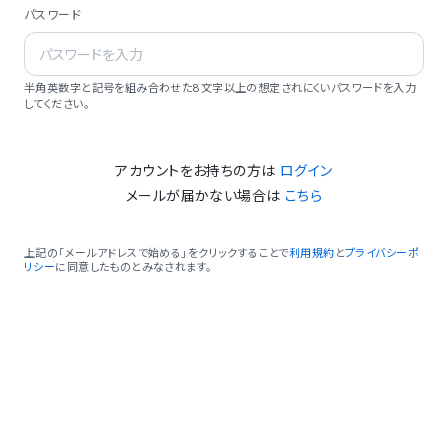
パスワード
半角英数字と記号を組み合わせた8文字以上の想定されにくいパスワードを入力
してください。
アカウントをお持ちの方は
ログイン
メールが届かない場合は
こちら
上記の「メールアドレスで始める」をクリックすることで
利用規約
と
プライバシーポ
リシー
に同意したものとみなされます。