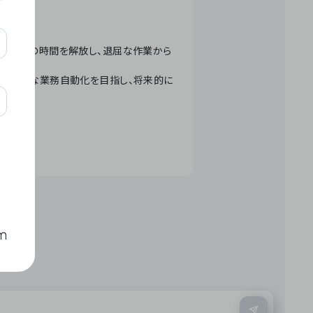
テクノロジーで人々の時間を解放し、退屈な作業から
ation」 – 世界的な業務自動化を目指し、将来的に