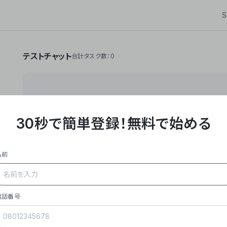
S
テストチャット
合計タスク数：0
30秒で簡単登録！
無料で始める
**Yoom株式会社は、ビジネスオートメーションSaaS
API・RPA・OCRなどの技術をノーコードで組み合
作業やデスクワークを自動化するサービスを提供して
名前
### 事業内容
- **主力プロダクト「Yoom」**: SaaS連携デ
メール対応、請求書処理、日報作成などの業務を自動
を重視し、セールスからバックオフィスまで対応。
電話番号
- **実績**: 国内利用社数20,000社超、直近成
成長。
- **強み**: すべての自動化技術を1プラットフォ