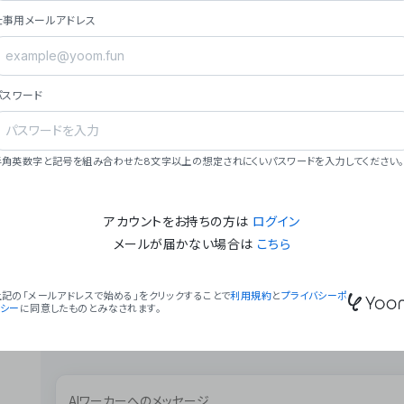
ョン（週2回以上デプロイ）。
仕事用メールアドレス
### ミッション・ビジョン
- **ミッション**: 「We Make Time」 – 
自由に。
パスワード
- **ビジョン**: 「Global Business Autom
売上1,000億円規模の事業構築。
### 会社概要
半角英数字と記号を組み合わせた8文字以上の想定されにくいパスワードを入力してください。
- **代表者**: 波戸﨑 駿（代表取締役）。
アカウントをお持ちの方は
ログイン
メールが届かない場合は
こちら
上記の「メールアドレスで始める」をクリックすることで
利用規約
と
プライバシーポ
リシー
に同意したものとみなされます。