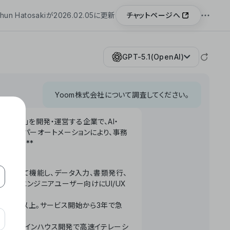
チャットページへ
hun Hatosakiが2026.02.05に更新
GPT-5.1(OpenAI)
Yoom株式会社について調査してください。
「Yoom」を開発・運営する企業で、AI・
わせたハイパーオートメーションにより、事務
います。**
ータベースとして機能し、データ入力、書類発行、
化。非エンジニアユーザー向けにUI/UX
長率300%以上。サービス開始から3年で急
ームで完結。インハウス開発で高速イテレーシ