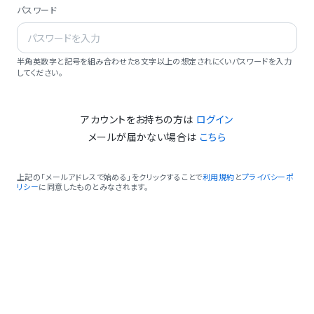
パスワード
半角英数字と記号を組み合わせた8文字以上の想定されにくいパスワードを入力
してください。
アカウントをお持ちの方は
ログイン
メールが届かない場合は
こちら
上記の「メールアドレスで始める」をクリックすることで
利用規約
と
プライバシーポ
リシー
に同意したものとみなされます。