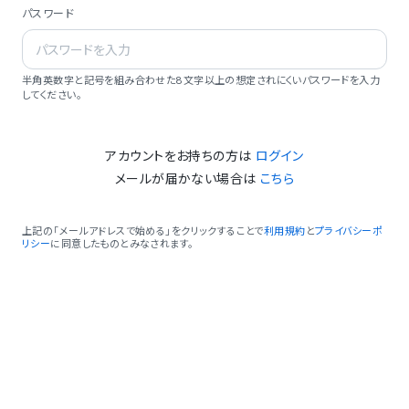
パスワード
半角英数字と記号を組み合わせた8文字以上の想定されにくいパスワードを入力
してください。
アカウントをお持ちの方は
ログイン
メールが届かない場合は
こちら
上記の「メールアドレスで始める」をクリックすることで
利用規約
と
プライバシーポ
リシー
に同意したものとみなされます。