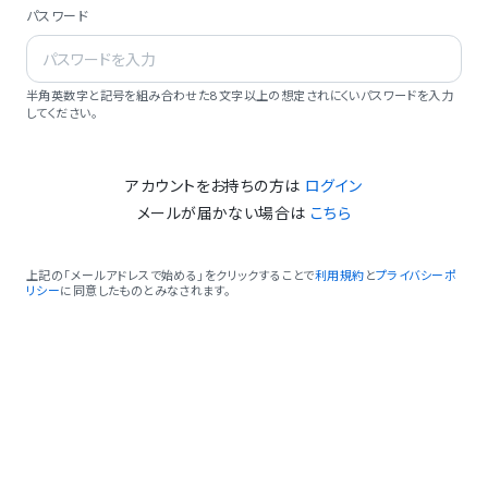
パスワード
半角英数字と記号を組み合わせた8文字以上の想定されにくいパスワードを入力
してください。
アカウントをお持ちの方は
ログイン
メールが届かない場合は
こちら
上記の「メールアドレスで始める」をクリックすることで
利用規約
と
プライバシーポ
リシー
に同意したものとみなされます。