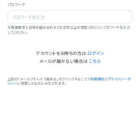
パスワード
半角英数字と記号を組み合わせた8文字以上の想定されにくいパスワードを入力
してください。
アカウントをお持ちの方は
ログイン
メールが届かない場合は
こちら
上記の「メールアドレスで始める」をクリックすることで
利用規約
と
プライバシーポ
リシー
に同意したものとみなされます。