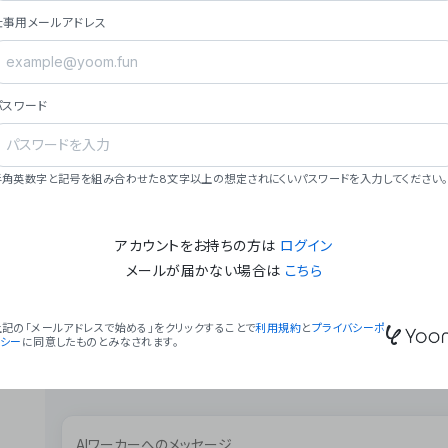
ョン（週2回以上デプロイ）。
仕事用メールアドレス
### ミッション・ビジョン
- **ミッション**: 「We Make Time」 – 
自由に。
パスワード
- **ビジョン**: 「Global Business Autom
売上1,000億円規模の事業構築。
### 会社概要
半角英数字と記号を組み合わせた8文字以上の想定されにくいパスワードを入力してください。
- **代表者**: 波戸﨑 駿（代表取締役）。
アカウントをお持ちの方は
ログイン
メールが届かない場合は
こちら
上記の「メールアドレスで始める」をクリックすることで
利用規約
と
プライバシーポ
リシー
に同意したものとみなされます。