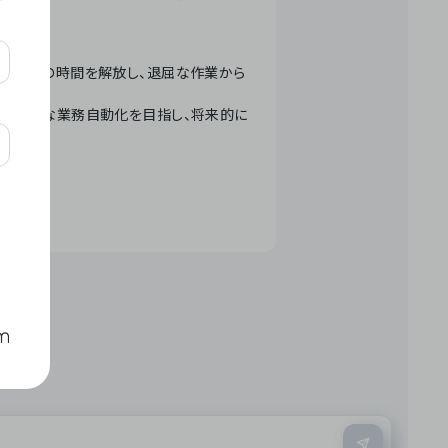
テクノロジーで人々の時間を解放し、退屈な作業から
ation」 – 世界的な業務自動化を目指し、将来的に