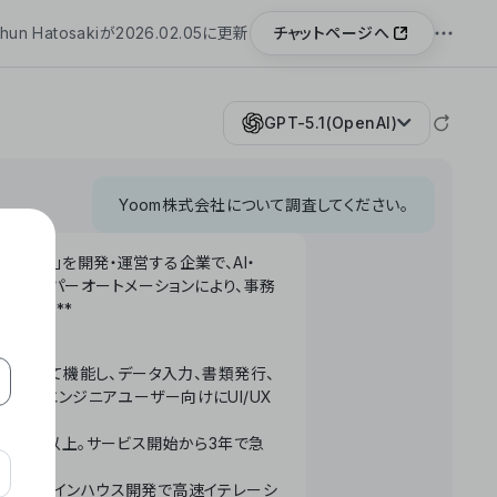
チャットページへ
hun Hatosakiが2026.02.05に更新
GPT-5.1(OpenAI)
Yoom株式会社について調査してください。
「Yoom」を開発・運営する企業で、AI・
わせたハイパーオートメーションにより、事務
います。**
ータベースとして機能し、データ入力、書類発行、
化。非エンジニアユーザー向けにUI/UX
長率300%以上。サービス開始から3年で急
ームで完結。インハウス開発で高速イテレーシ