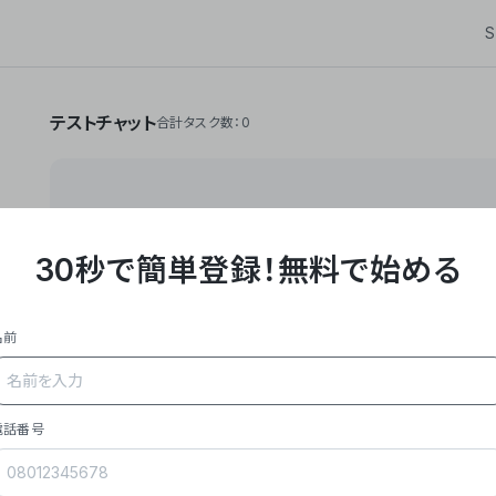
S
テストチャット
合計タスク数：0
30秒で簡単登録！
無料で始める
**Yoom株式会社は、ビジネスオートメーションSaaS
API・RPA・OCRなどの技術をノーコードで組み合
作業やデスクワークを自動化するサービスを提供して
名前
### 事業内容
- **主力プロダクト「Yoom」**: SaaS連携デ
メール対応、請求書処理、日報作成などの業務を自動
を重視し、セールスからバックオフィスまで対応。
電話番号
- **実績**: 国内利用社数20,000社超、直近成
成長。
- **強み**: すべての自動化技術を1プラットフォ