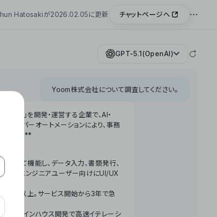
チャットページへ
hun Hatosakiが2026.02.05に更新
GPT-5.1(OpenAI)
Yoom株式会社について調査してください。
「Yoom」を開発・運営する企業で、AI・
わせたハイパーオートメーションにより、事務
います。**
ータベースとして機能し、データ入力、書類発行、
化。非エンジニアユーザー向けにUI/UX
長率300%以上。サービス開始から3年で急
ームで完結。インハウス開発で高速イテレーシ