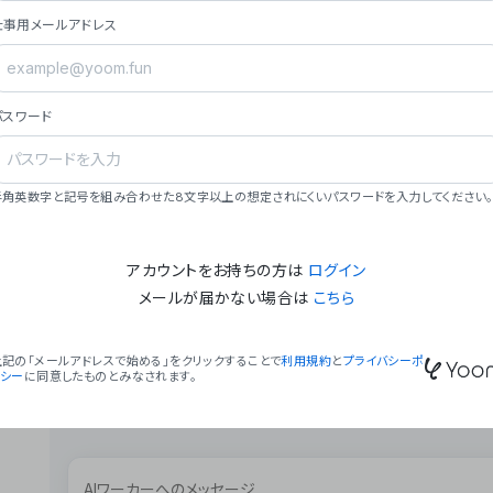
ョン（週2回以上デプロイ）。
仕事用メールアドレス
### ミッション・ビジョン
- **ミッション**: 「We Make Time」 – 
自由に。
パスワード
- **ビジョン**: 「Global Business Autom
売上1,000億円規模の事業構築。
### 会社概要
半角英数字と記号を組み合わせた8文字以上の想定されにくいパスワードを入力してください。
- **代表者**: 波戸﨑 駿（代表取締役）。
アカウントをお持ちの方は
ログイン
メールが届かない場合は
こちら
上記の「メールアドレスで始める」をクリックすることで
利用規約
と
プライバシーポ
リシー
に同意したものとみなされます。