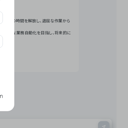
テクノロジーで人々の時間を解放し、退屈な作業から
ation」 – 世界的な業務自動化を目指し、将来的に