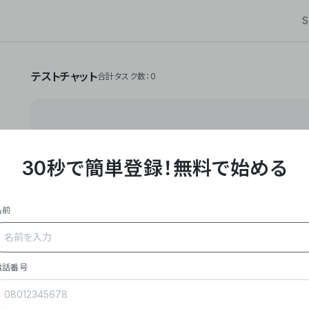
S
テストチャット
合計タスク数：0
30秒で簡単登録！
無料で始める
**Yoom株式会社は、ビジネスオートメーションSaaS
API・RPA・OCRなどの技術をノーコードで組み合
作業やデスクワークを自動化するサービスを提供して
名前
### 事業内容
- **主力プロダクト「Yoom」**: SaaS連携デ
メール対応、請求書処理、日報作成などの業務を自動
を重視し、セールスからバックオフィスまで対応。
電話番号
- **実績**: 国内利用社数20,000社超、直近成
成長。
- **強み**: すべての自動化技術を1プラットフォ