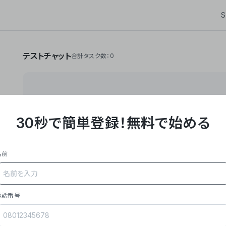
S
テストチャット
合計タスク数：0
30秒で簡単登録！
無料で始める
**Yoom株式会社は、ビジネスオートメーションSaaS
API・RPA・OCRなどの技術をノーコードで組み合
作業やデスクワークを自動化するサービスを提供して
名前
### 事業内容
- **主力プロダクト「Yoom」**: SaaS連携デ
メール対応、請求書処理、日報作成などの業務を自動
を重視し、セールスからバックオフィスまで対応。
電話番号
- **実績**: 国内利用社数20,000社超、直近成
成長。
- **強み**: すべての自動化技術を1プラットフォ