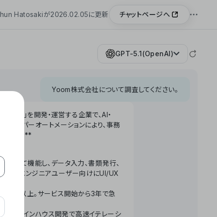
チャットページへ
hun Hatosakiが2026.02.05に更新
GPT-5.1(OpenAI)
Yoom株式会社について調査してください。
「Yoom」を開発・運営する企業で、AI・
わせたハイパーオートメーションにより、事務
います。**
ータベースとして機能し、データ入力、書類発行、
化。非エンジニアユーザー向けにUI/UX
長率300%以上。サービス開始から3年で急
ームで完結。インハウス開発で高速イテレーシ