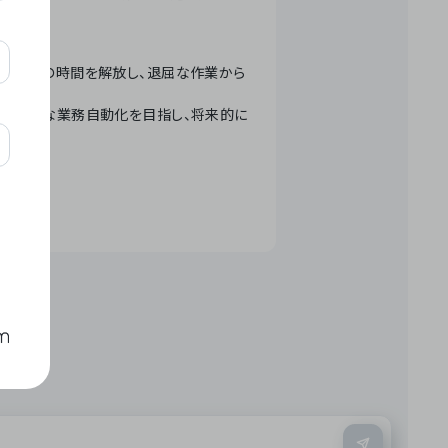
テクノロジーで人々の時間を解放し、退屈な作業から
ation」 – 世界的な業務自動化を目指し、将来的に