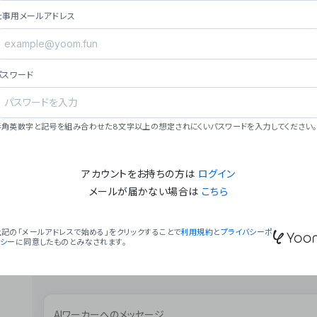
ョン（週2回以上デプロイ）。
仕事用メールアドレス
### ミッション・ビジョン
- **ミッション**: 「We Make Time」 – 
自由に。
パスワード
- **ビジョン**: 「Global Business Autom
売上1,000億円規模の事業構築。
### 会社概要
半角英数字と記号を組み合わせた8文字以上の想定されにくいパスワードを入力してください。
- **代表者**: 波戸﨑 駿（代表取締役）。
アカウントをお持ちの方は
ログイン
メールが届かない場合は
こちら
上記の「メールアドレスで始める」をクリックすることで
利用規約
と
プライバシーポ
リシー
に同意したものとみなされます。