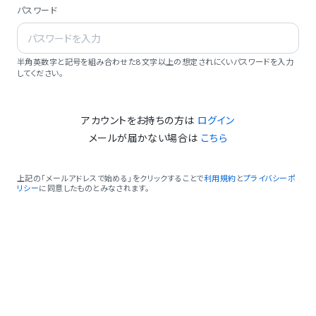
パスワード
半角英数字と記号を組み合わせた8文字以上の想定されにくいパスワードを入力
してください。
アカウントをお持ちの方は
ログイン
メールが届かない場合は
こちら
上記の「メールアドレスで始める」をクリックすることで
利用規約
と
プライバシーポ
リシー
に同意したものとみなされます。