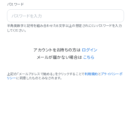
パスワード
半角英数字と記号を組み合わせた8文字以上の想定されにくいパスワードを入力
してください。
アカウントをお持ちの方は
ログイン
メールが届かない場合は
こちら
上記の「メールアドレスで始める」をクリックすることで
利用規約
と
プライバシーポ
リシー
に同意したものとみなされます。