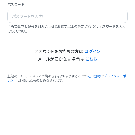
パスワード
半角英数字と記号を組み合わせた8文字以上の想定されにくいパスワードを入力
してください。
アカウントをお持ちの方は
ログイン
メールが届かない場合は
こちら
上記の「メールアドレスで始める」をクリックすることで
利用規約
と
プライバシーポ
リシー
に同意したものとみなされます。