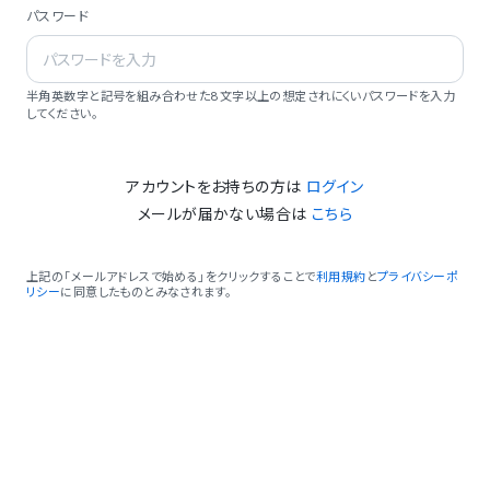
パスワード
半角英数字と記号を組み合わせた8文字以上の想定されにくいパスワードを入力
してください。
アカウントをお持ちの方は
ログイン
メールが届かない場合は
こちら
上記の「メールアドレスで始める」をクリックすることで
利用規約
と
プライバシーポ
リシー
に同意したものとみなされます。