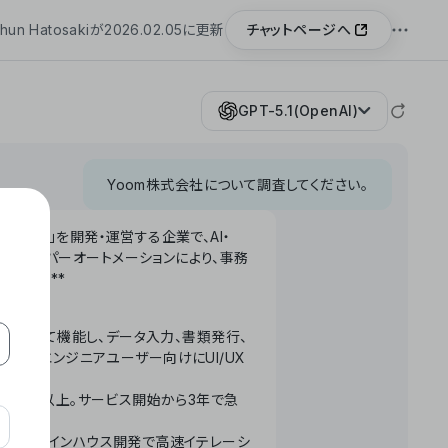
チャットページへ
hun Hatosakiが2026.02.05に更新
GPT-5.1(OpenAI)
Yoom株式会社について調査してください。
「Yoom」を開発・運営する企業で、AI・
わせたハイパーオートメーションにより、事務
います。**
ータベースとして機能し、データ入力、書類発行、
化。非エンジニアユーザー向けにUI/UX
長率300%以上。サービス開始から3年で急
ームで完結。インハウス開発で高速イテレーシ