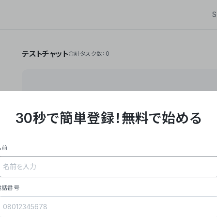
S
テストチャット
合計タスク数：0
30秒で簡単登録！
無料で始める
**Yoom株式会社は、ビジネスオートメーションSaaS
API・RPA・OCRなどの技術をノーコードで組み合
作業やデスクワークを自動化するサービスを提供して
名前
### 事業内容
- **主力プロダクト「Yoom」**: SaaS連携デ
メール対応、請求書処理、日報作成などの業務を自動
を重視し、セールスからバックオフィスまで対応。
電話番号
- **実績**: 国内利用社数20,000社超、直近成
成長。
- **強み**: すべての自動化技術を1プラットフォ