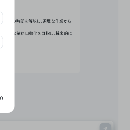
テクノロジーで人々の時間を解放し、退屈な作業から
ation」 – 世界的な業務自動化を目指し、将来的に