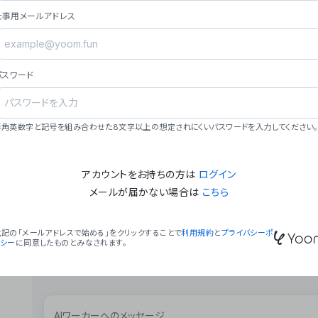
ョン（週2回以上デプロイ）。
仕事用メールアドレス
### ミッション・ビジョン
- **ミッション**: 「We Make Time」 – 
自由に。
パスワード
- **ビジョン**: 「Global Business Autom
売上1,000億円規模の事業構築。
### 会社概要
半角英数字と記号を組み合わせた8文字以上の想定されにくいパスワードを入力してください。
- **代表者**: 波戸﨑 駿（代表取締役）。
アカウントをお持ちの方は
ログイン
メールが届かない場合は
こちら
上記の「メールアドレスで始める」をクリックすることで
利用規約
と
プライバシーポ
リシー
に同意したものとみなされます。