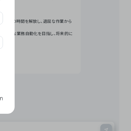
テクノロジーで人々の時間を解放し、退屈な作業から
ation」 – 世界的な業務自動化を目指し、将来的に