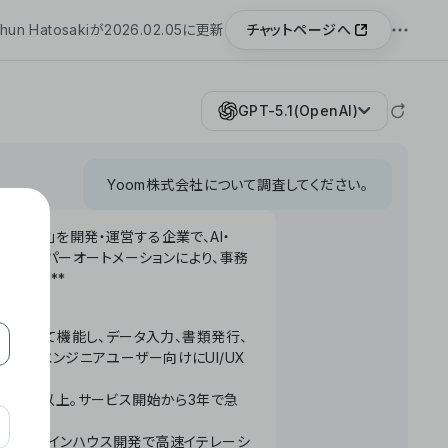
チャットページへ
hun Hatosakiが2026.02.05に更新
GPT-5.1(OpenAI)
Yoom株式会社について調査してください。
「Yoom」を開発・運営する企業で、AI・
わせたハイパーオートメーションにより、事務
います。**
ータベースとして機能し、データ入力、書類発行、
化。非エンジニアユーザー向けにUI/UX
長率300%以上。サービス開始から3年で急
ームで完結。インハウス開発で高速イテレーシ