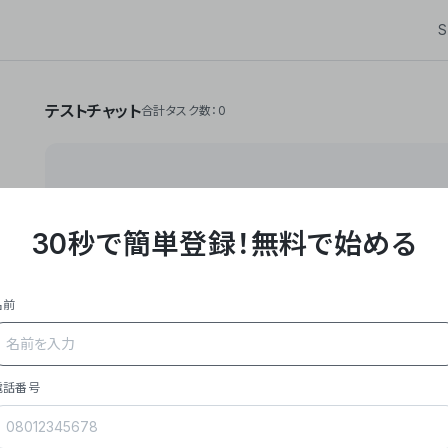
S
テストチャット
合計タスク数：0
30秒で簡単登録！
無料で始める
**Yoom株式会社は、ビジネスオートメーションSaaS
API・RPA・OCRなどの技術をノーコードで組み合
作業やデスクワークを自動化するサービスを提供して
名前
### 事業内容
- **主力プロダクト「Yoom」**: SaaS連携デ
メール対応、請求書処理、日報作成などの業務を自動
を重視し、セールスからバックオフィスまで対応。
電話番号
- **実績**: 国内利用社数20,000社超、直近成
成長。
- **強み**: すべての自動化技術を1プラットフォ