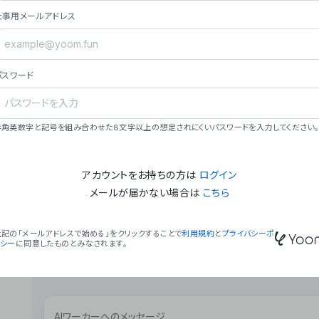
ョン（週2回以上デプロイ）。
仕事用メールアドレス
### ミッション・ビジョン
- **ミッション**: 「We Make Time」 – 
自由に。
パスワード
- **ビジョン**: 「Global Business Autom
売上1,000億円規模の事業構築。
### 会社概要
半角英数字と記号を組み合わせた8文字以上の想定されにくいパスワードを入力してください。
- **代表者**: 波戸﨑 駿（代表取締役）。
アカウントをお持ちの方は
ログイン
メールが届かない場合は
こちら
上記の「メールアドレスで始める」をクリックすることで
利用規約
と
プライバシーポ
リシー
に同意したものとみなされます。